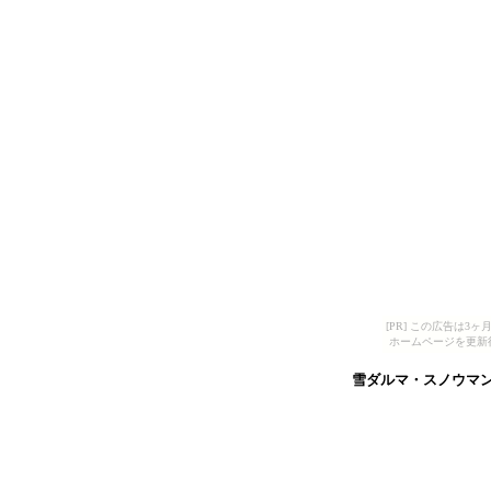
[PR] この広告は
ホームページを更新
雪ダルマ・スノウマ