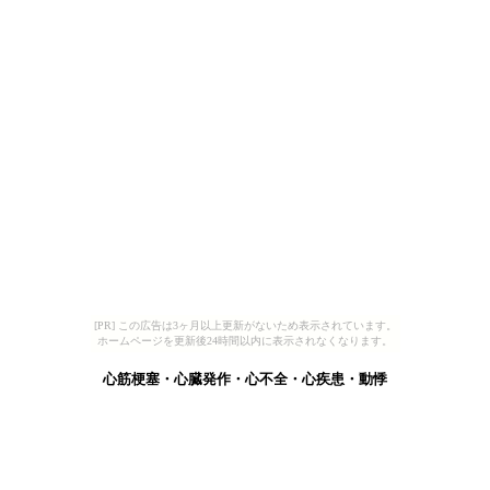
[PR] この広告は3ヶ月以上更新がないため表示されています。
ホームページを更新後24時間以内に表示されなくなります。
心筋梗塞・心臓発作・心不全・心疾患・動悸