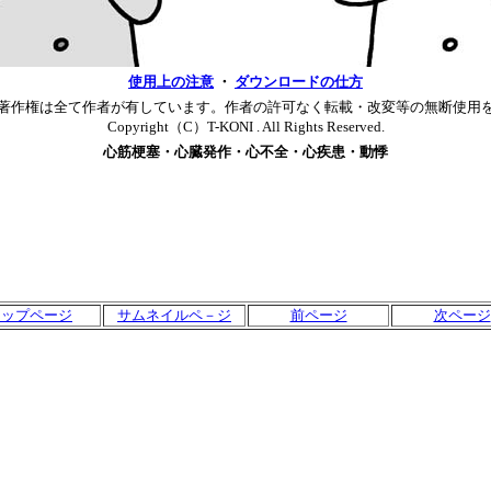
使用上の注意
・
ダウンロードの仕方
著作権は全て作者が有しています。作者の許可なく転載・改変等の無断使用
Copyright（C）T-KONI . All Rights Reserved.
心筋梗塞・心臓発作・心不全・心疾患・動悸
トップページ
サムネイルペ－ジ
前ページ
次ページ