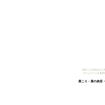
[PR] この広告は
ホームページを更新
肩こり・肩の炎症