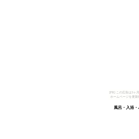
[PR] この広告は
ホームページを更新
風呂・入浴・