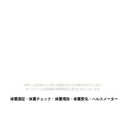
[PR] この広告は3ヶ月以上更新がないため表示されています。
ホームページを更新後24時間以内に表示されなくなります。
体重測定・体重チェック・体重増加・体重変化・ヘルスメーター