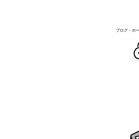
ブログ・ホ