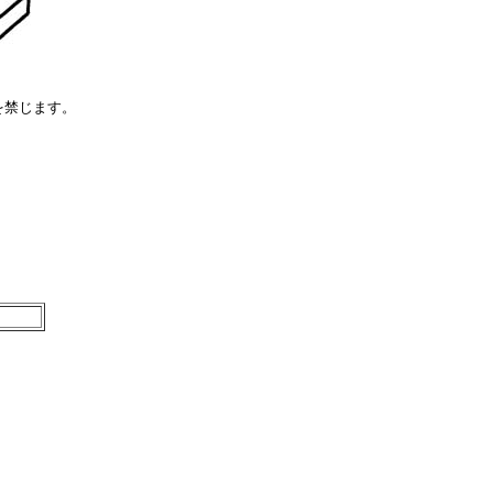
を禁じます。