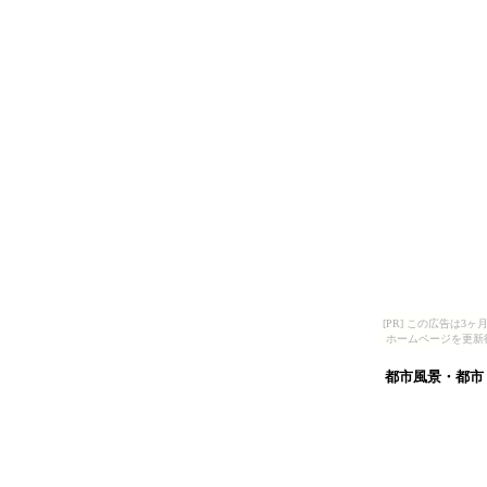
[PR] この広告は
ホームページを更新
都市風景・都市