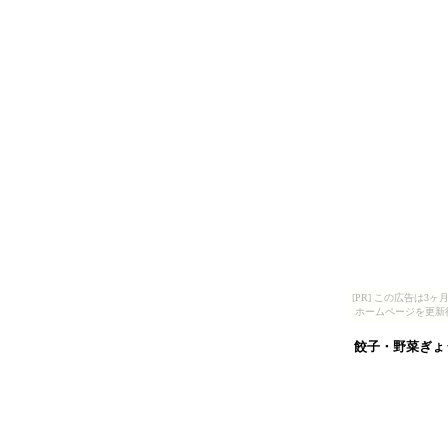
[PR] この広告は
ホームページを更新
餃子・野菜ぎょ