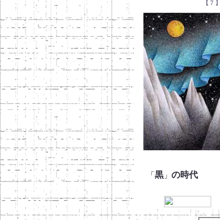
【 7
黒
の時代
「
」