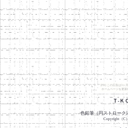
[PR] この広告は
ホームページを更新
Ｔ-Ｋ
色鉛筆（円ストローク法）
Copyright（C）T-