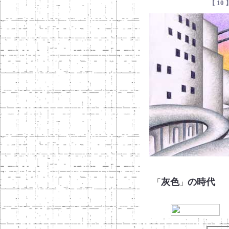
【 10
灰色
の時代
「
」