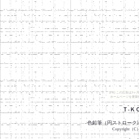
[PR] この広告は
ホームページを更新
Ｔ-Ｋ
色鉛筆（円ストローク法）
Copyright（C）T-