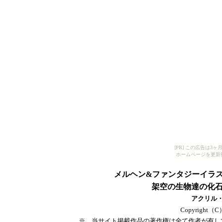
[PR] この広告は
ホームページを更新
メルヘン&ファンタジーイラスト.2〈
架空の生物達の化
アクリル
Copyright（C）T
※　当サイト掲載作品の著作権は全て作者が有し